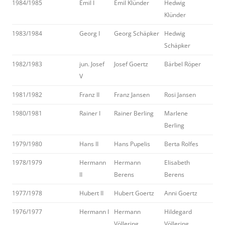
1984/1985
Emil I
Emil Klünder
Hedwig
Klünder
1983/1984
Georg I
Georg Schäpker
Hedwig
Schäpker
1982/1983
jun. Josef
Josef Goertz
Bärbel Röper
V
1981/1982
Franz II
Franz Jansen
Rosi Jansen
1980/1981
Rainer I
Rainer Berling
Marlene
Berling
1979/1980
Hans II
Hans Pupelis
Berta Rolfes
1978/1979
Hermann
Hermann
Elisabeth
II
Berens
Berens
1977/1978
Hubert II
Hubert Goertz
Anni Goertz
1976/1977
Hermann I
Hermann
Hildegard
Völlering
Völlering