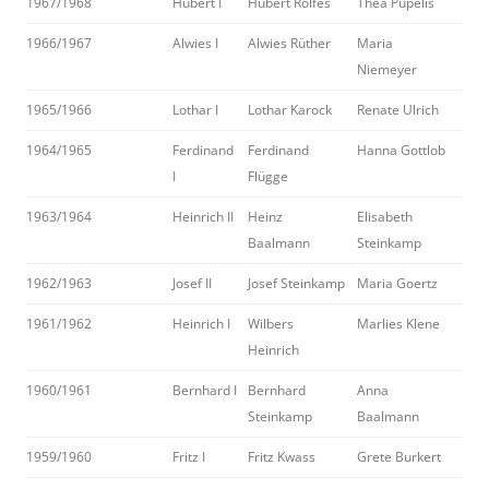
1967/1968
Hubert I
Hubert Rolfes
Thea Pupelis
1966/1967
Alwies I
Alwies Rüther
Maria
Niemeyer
1965/1966
Lothar I
Lothar Karock
Renate Ulrich
1964/1965
Ferdinand
Ferdinand
Hanna Gottlob
I
Flügge
1963/1964
Heinrich II
Heinz
Elisabeth
Baalmann
Steinkamp
1962/1963
Josef II
Josef Steinkamp
Maria Goertz
1961/1962
Heinrich I
Wilbers
Marlies Klene
Heinrich
1960/1961
Bernhard I
Bernhard
Anna
Steinkamp
Baalmann
1959/1960
Fritz I
Fritz Kwass
Grete Burkert