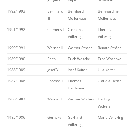
Jürgen I
Kuper
Schäpker
1992/1993
Bernhard
Bernhard
Bernhardine
III
Möllerhaus
Möllerhaus
1991/1992
Clemens I
Clemens
Theresia
Völlering
Völlering
1990/1991
Werner II
Werner Stroer
Renate Ströer
1989/1990
Erich II
Erich Wascke
Erna Waschke
1988/1989
Josef VI
Josef Koiter
Ulla Koiter
1987/1988
Thomas I
Thomas
Claudia Hessel
Heidemann
1986/1987
Werner I
Werner Wolters
Hedwig
Wolters
1985/1986
Gerhard I
Gerhard
Maria Völlering
Völlering