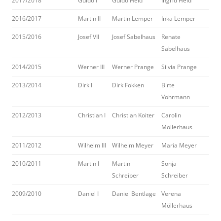
2017/2018
Guido I
Guido Held
Ingrid Held
2016/2017
Martin II
Martin Lemper
Inka Lemper
2015/2016
Josef VII
Josef Sabelhaus
Renate
Sabelhaus
2014/2015
Werner III
Werner Prange
Silvia Prange
2013/2014
Dirk I
Dirk Fokken
Birte
Vohrmann
2012/2013
Christian I
Christian Koiter
Carolin
Möllerhaus
2011/2012
Wilhelm III
Wilhelm Meyer
Maria Meyer
2010/2011
Martin I
Martin
Sonja
Schreiber
Schreiber
2009/2010
Daniel I
Daniel Bentlage
Verena
Möllerhaus