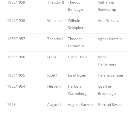
1958/1959
Theodor II
Theodor
Katharina
Bentlage
Röwekamp
1957/1958
Wilhelm I
Wilhelm
Anni Wilbers
Schäpker
1956/1957
Theodor I
Theodor
Agnes Kirstein
Landwehr
1955/1956
Franz I
Franz Thale
Änne
Heidemann
1954/1955
Josef I
Josef Otten
Helene Lemper
1953/1954
Herbert I
Herbert
Josefine
Warenberg
Brockhage
1953
August I
August Burkert
Gertrud Kwass