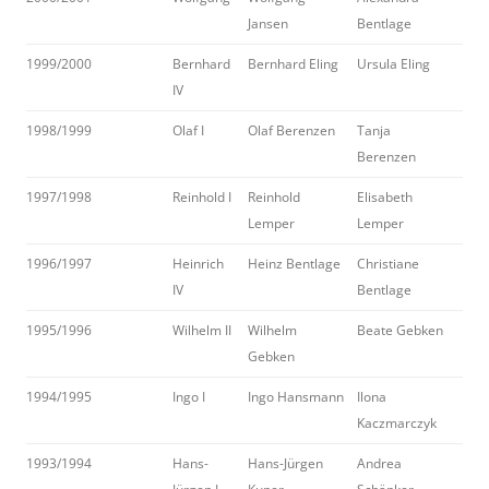
Jansen
Bentlage
1999/2000
Bernhard
Bernhard Eling
Ursula Eling
IV
1998/1999
Olaf I
Olaf Berenzen
Tanja
Berenzen
1997/1998
Reinhold I
Reinhold
Elisabeth
Lemper
Lemper
1996/1997
Heinrich
Heinz Bentlage
Christiane
IV
Bentlage
1995/1996
Wilhelm II
Wilhelm
Beate Gebken
Gebken
1994/1995
Ingo I
Ingo Hansmann
Ilona
Kaczmarczyk
1993/1994
Hans-
Hans-Jürgen
Andrea