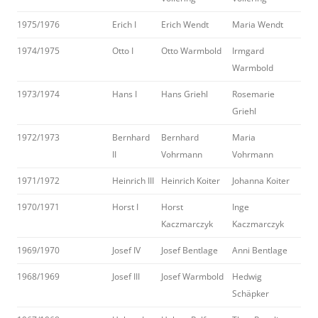
1975/1976
Erich I
Erich Wendt
Maria Wendt
1974/1975
Otto I
Otto Warmbold
Irmgard
Warmbold
1973/1974
Hans I
Hans Griehl
Rosemarie
Griehl
1972/1973
Bernhard
Bernhard
Maria
II
Vohrmann
Vohrmann
1971/1972
Heinrich III
Heinrich Koiter
Johanna Koiter
1970/1971
Horst I
Horst
Inge
Kaczmarczyk
Kaczmarczyk
1969/1970
Josef IV
Josef Bentlage
Anni Bentlage
1968/1969
Josef III
Josef Warmbold
Hedwig
Schäpker