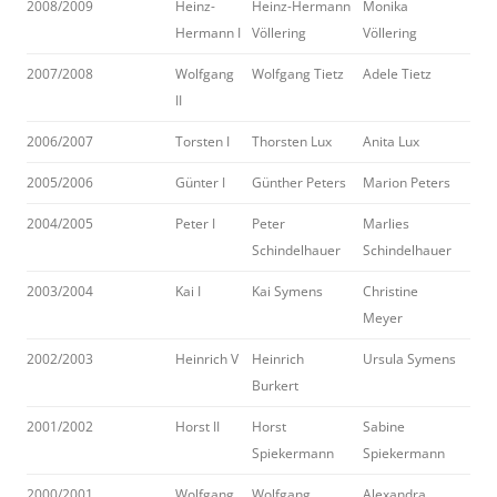
2008/2009
Heinz-
Heinz-Hermann
Monika
Hermann I
Völlering
Völlering
2007/2008
Wolfgang
Wolfgang Tietz
Adele Tietz
II
2006/2007
Torsten I
Thorsten Lux
Anita Lux
2005/2006
Günter I
Günther Peters
Marion Peters
2004/2005
Peter I
Peter
Marlies
Schindelhauer
Schindelhauer
2003/2004
Kai I
Kai Symens
Christine
Meyer
2002/2003
Heinrich V
Heinrich
Ursula Symens
Burkert
2001/2002
Horst II
Horst
Sabine
Spiekermann
Spiekermann
2000/2001
Wolfgang
Wolfgang
Alexandra