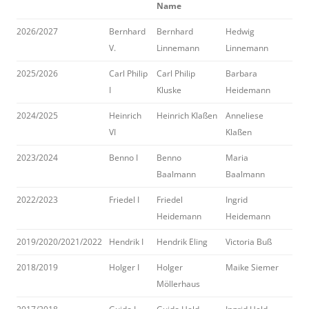
Name
2026/2027
Bernhard
Bernhard
Hedwig
V.
Linnemann
Linnemann
2025/2026
Carl Philip
Carl Philip
Barbara
I
Kluske
Heidemann
2024/2025
Heinrich
Heinrich Klaßen
Anneliese
VI
Klaßen
2023/2024
Benno I
Benno
Maria
Baalmann
Baalmann
2022/2023
Friedel I
Friedel
Ingrid
Heidemann
Heidemann
2019/2020/2021/2022
Hendrik I
Hendrik Eling
Victoria Buß
2018/2019
Holger I
Holger
Maike Siemer
Möllerhaus